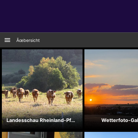
Ãœbersicht
Landesschau Rheinland-Pfalz Wetterbilder
Wetterfoto-Gal