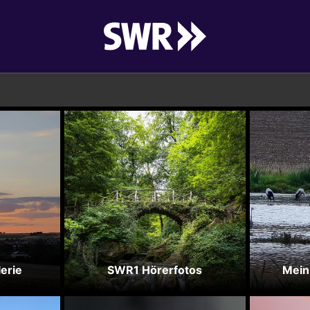
erie
SWR1 Hörerfotos
Mein